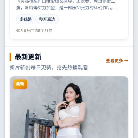
《雾岛档案》由维伦纽瓦执导，王景春、周迅领衔主
演，咏梅等实力加盟，是一部压抑张力的科幻作品。故
事主要发生在中国大陆，都市霓虹下的人性试炼与自我
多线路
秒开直达
救赎。影片在视听语言与叙事节奏上均有突破，适合喜
欢深度叙事的观众。
8.6万
138个月前
最新更新
查看更多 →
新片新剧每日更新，抢先热播观看
最新