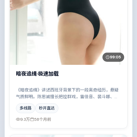
99:05
暗夜追缉·极速加载
《暗夜追缉》讲述西班牙背景下的一段离奇经历，悬疑
气质鲜明。陈思诚擅长把控群戏，雷佳音、裴斗娜、周
迅、拉尔夫·费因斯共同撑起复杂人物关系，家族恩怨与
多线路
秒开直达
时代变迁交织成一曲悲歌。
9.3万
58个月前