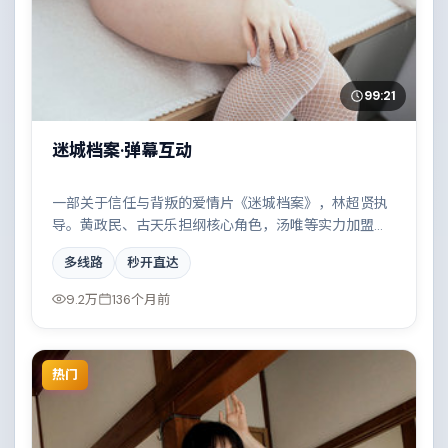
99:21
迷城档案·弹幕互动
一部关于信任与背叛的爱情片《迷城档案》，林超贤执
导。黄政民、古天乐担纲核心角色，汤唯等实力加盟，
取景与班底多来自澳大利亚。小人物在时代洪流中的抉
多线路
秒开直达
择令人唏嘘。结尾留白耐人寻味。
9.2万
136个月前
热门