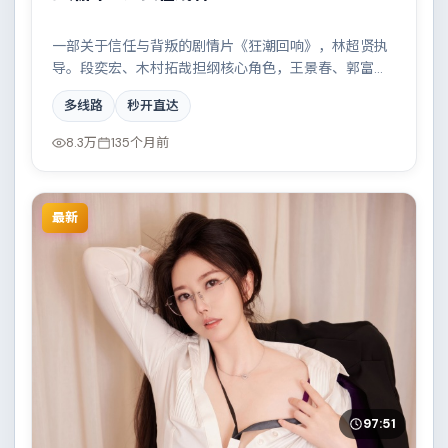
一部关于信任与背叛的剧情片《狂潮回响》，林超贤执
导。段奕宏、木村拓哉担纲核心角色，王景春、郭富
城、黄政民等实力加盟，取景与班底多来自西班牙。科
多线路
秒开直达
技伦理与情感羁绊形成强烈对撞。结尾留白耐人寻味。
8.3万
135个月前
最新
97:51