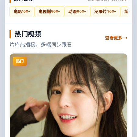
电影
电视剧
动漫
纪录片
综艺
100+
800+
600+
300+
4
热门视频
查看更多 →
片库热播榜，多端同步跟看
热门