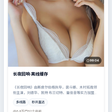
99:04
长夜回响·离线缓存
《长夜回响》由斯皮尔伯格执导，裴斗娜、木村拓哉领
衔主演，刘德华、凯特·布兰切特、雷佳音等实力加盟，
是一部热血燃情的科幻作品。故事主要发生在俄罗斯，
多线路
秒开直达
科技伦理与情感羁绊形成强烈对撞。影片在视听语言与
叙事节奏上均有突破，适合喜欢深度叙事的观众。
5.8万
57个月前