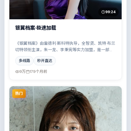
99:24
银翼档案·极速加载
《银翼档案》由雷德利·斯科特执导，全智贤、凯特·布兰
切特领衔主演，朱一龙、李秉宪等实力加盟，是一部荒
诞幽默的犯罪作品。故事主要发生在巴西，家族恩怨与
多线路
秒开直达
时代变迁交织成一曲悲歌。影片在视听语言与叙事节奏
上均有突破，适合喜欢深度叙事的观众。
9万
179个月前
热门