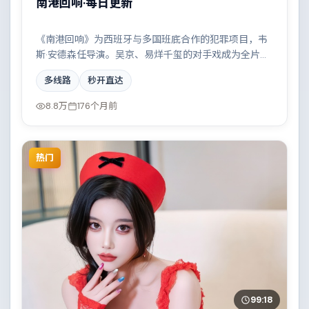
南港回响·每日更新
《南港回响》为西班牙与多国班底合作的犯罪项目，韦
斯·安德森任导演。吴京、易烊千玺的对手戏成为全片高
光，边境线上的对峙与谈判扣人心弦。配乐与摄影风格
多线路
秒开直达
统一，具备院线质感。
8.8万
176个月前
热门
99:18