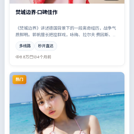
焚城边界·口碑佳作
《焚城边界》讲述德国背景下的一段离奇经历，战争气
质鲜明。郭帆擅长把控群戏，咏梅、拉尔夫·费因斯、汤
姆·汉克斯、裴斗娜共同撑起复杂人物关系，两条时间线
多线路
秒开直达
交错推进，真相直至最后一刻揭晓。
8.8万
134个月前
热门