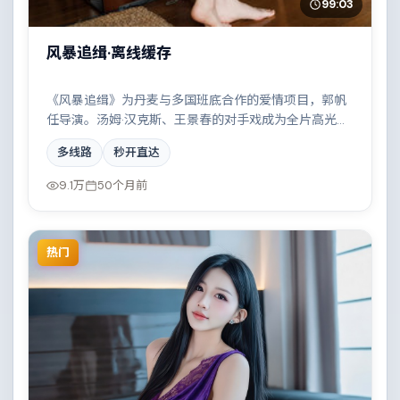
99:03
风暴追缉·离线缓存
《风暴追缉》为丹麦与多国班底合作的爱情项目，郭帆
任导演。汤姆·汉克斯、王景春的对手戏成为全片高光，
两条时间线交错推进，真相直至最后一刻揭晓。配乐与
多线路
秒开直达
摄影风格统一，具备院线质感。
9.1万
50个月前
热门