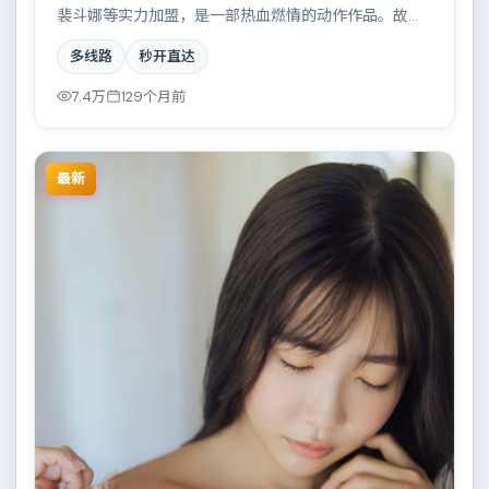
裴斗娜等实力加盟，是一部热血燃情的动作作品。故事
主要发生在加拿大，一场看似偶然的事故牵出陈年秘
多线路
秒开直达
辛。影片在视听语言与叙事节奏上均有突破，适合喜欢
深度叙事的观众。
7.4万
129个月前
最新