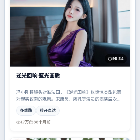
95:34
逆光回响·蓝光画质
冯小刚将镜头对准法国，《逆光回响》以惊悚类型包裹
对现实议题的观察。宋康昊、廖凡等演员的表演层次丰
富，都市霓虹下的人性试炼与自我救赎。全片在类型元
多线路
秒开直达
素与人文关怀之间取得平衡。
1.7万
88个月前