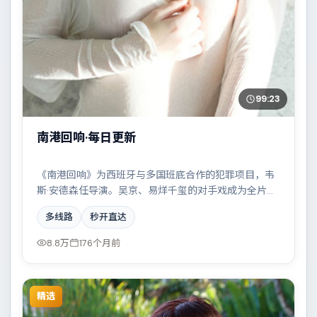
99:23
南港回响·每日更新
《南港回响》为西班牙与多国班底合作的犯罪项目，韦
斯·安德森任导演。吴京、易烊千玺的对手戏成为全片高
光，边境线上的对峙与谈判扣人心弦。配乐与摄影风格
多线路
秒开直达
统一，具备院线质感。
8.8万
176个月前
精选