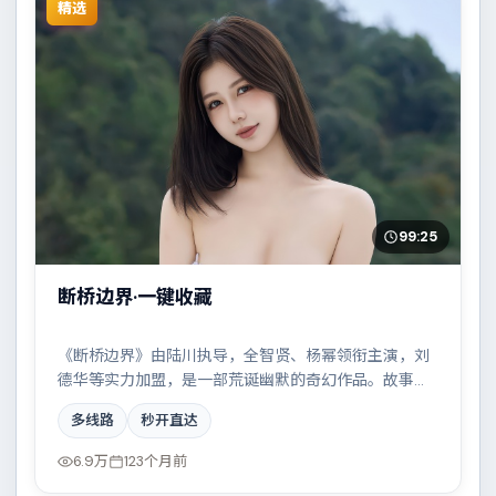
精选
99:25
断桥边界·一键收藏
《断桥边界》由陆川执导，全智贤、杨幂领衔主演，刘
德华等实力加盟，是一部荒诞幽默的奇幻作品。故事主
要发生在丹麦，一场看似偶然的事故牵出陈年秘辛。影
多线路
秒开直达
片在视听语言与叙事节奏上均有突破，适合喜欢深度叙
事的观众。
6.9万
123个月前