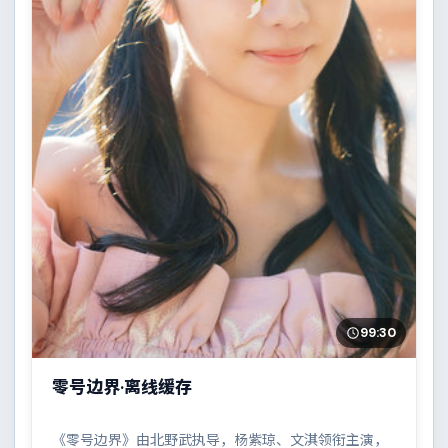
99:30
零号边界·离线缓存
《零号边界》由北野武执导，杨紫琼、文淇领衔主演，