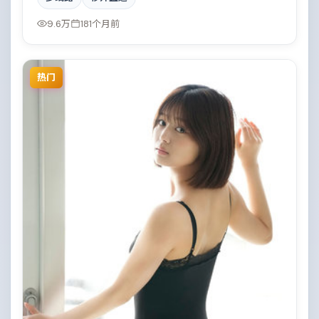
进，真相直至最后一刻揭晓。影片在视听语言与叙事节
奏上均有突破，适合喜欢深度叙事的观众。
9.6万
181个月前
热门