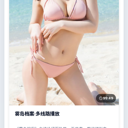
99:49
雾岛档案·多线路播放