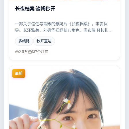
长夜档案·流畅秒开
一部关于信任与背叛的悬疑片《长夜档案》，李安执
导。长泽雅美、刘德华担纲核心角色，奥布瑞·普拉扎、
河正宇、全智贤、蒂尔达·斯文顿等实力加盟，取景与班
多线路
秒开直达
底多来自澳大利亚。一场看似偶然的事故牵出陈年秘
辛。结尾留白耐人寻味。
2.5万
137个月前
最新