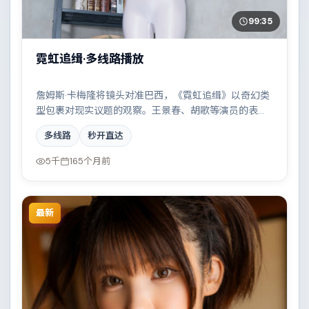
99:35
霓虹追缉·多线路播放
詹姆斯·卡梅隆将镜头对准巴西，《霓虹追缉》以奇幻类
型包裹对现实议题的观察。王景春、胡歌等演员的表演
层次丰富，家族恩怨与时代变迁交织成一曲悲歌。全片
多线路
秒开直达
在类型元素与人文关怀之间取得平衡。
5千
165个月前
最新