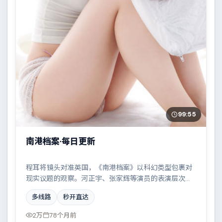
99:55
南港档案·每日更新
程耳将镜头对准英国，《南港档案》以科幻类型包裹对
现实议题的观察。河正宇、张家辉等演员的表演层次丰
富，一场看似偶然的事故牵出陈年秘辛。全片在类型元
多线路
秒开直达
素与人文关怀之间取得平衡。
2万
78个月前