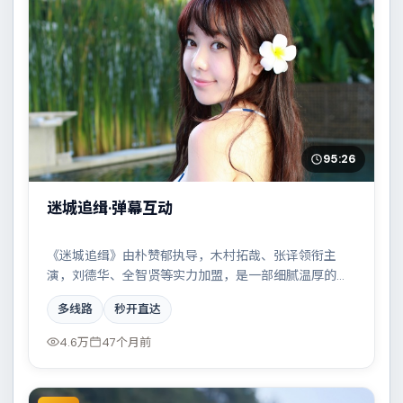
95:26
迷城追缉·弹幕互动
《迷城追缉》由朴赞郁执导，木村拓哉、张译领衔主
演，刘德华、全智贤等实力加盟，是一部细腻温厚的剧
情作品。故事主要发生在墨西哥，边境线上的对峙与谈
多线路
秒开直达
判扣人心弦。影片在视听语言与叙事节奏上均有突破，
适合喜欢深度叙事的观众。
4.6万
47个月前