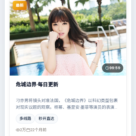
最新
99:59
危城边界·每日更新
刁亦男将镜头对准法国，《危城边界》以科幻类型包裹
对现实议题的观察。杨幂、基里安·墨菲等演员的表演层
次丰富，一场看似偶然的事故牵出陈年秘辛。全片在类
多线路
秒开直达
型元素与人文关怀之间取得平衡。
2万
22个月前