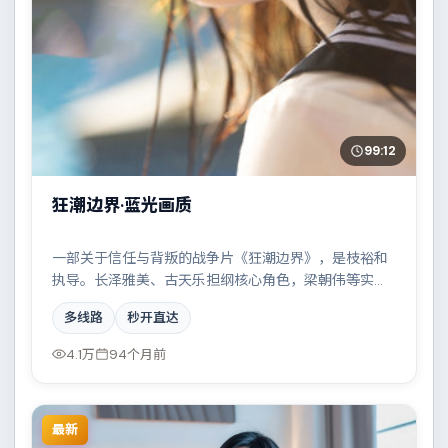
99:12
狂潮边界·蓝光画质
一部关于信任与背叛的战争片《狂潮边界》，是枝裕和
执导。长泽雅美、古天乐担纲核心角色，梁朝伟等实力
加盟，取景与班底多来自墨西哥。家族恩怨与时代变迁
多线路
秒开直达
交织成一曲悲歌。结尾留白耐人寻味。
4.1万
94个月前
最新