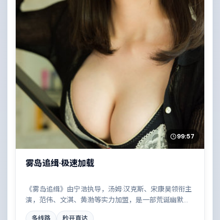
99:57
雾岛追缉·极速加载
《雾岛追缉》由宁浩执导，汤姆·汉克斯、宋康昊领衔主
演，范伟、文淇、黄渤等实力加盟，是一部荒诞幽默的
喜剧作品。故事主要发生在泰国，两条时间线交错推
多线路
秒开直达